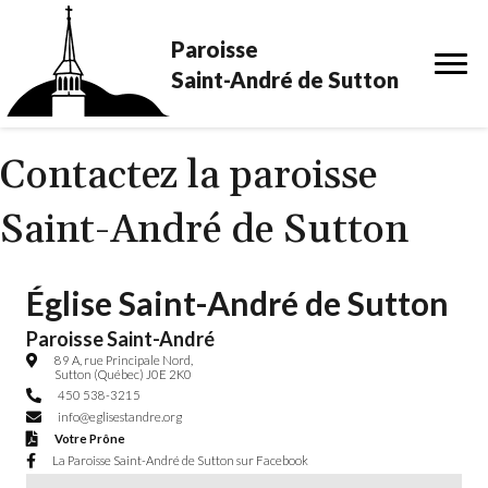
Paroisse
Saint-André de Sutton
Contactez la paroisse
Saint-André de Sutton
Église Saint-André de Sutton
Paroisse Saint-André
89 A, rue Principale Nord, Sutton, QC, J0E 2K0
89 A, rue Principale Nord,
Sutton (Québec) J0E 2K0
450 538-3215
450 538-3215
info@eglisestandre.org
info@eglisestandre.org
Votre Prône
Votre Prône
La Paroisse Saint-André de Sutton sur Facebook