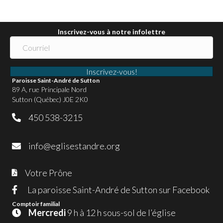
Inscrivez-vous à notre infolettre
Inscrivez-vous!
Paroisse Saint-André de Sutton
89 A, rue Principale Nord
Sutton (Québec) J0E 2K0
450 538-3215
450 538-3215
info@eglisestandre.org
info@eglisestandre.org
Votre Prône
Votre Semainier paroissial
La paroisse Saint-André de Sutton sur Facebook
Comptoir familial
Mercredi
9 h à 12 h sous-sol de l’église
Horaire