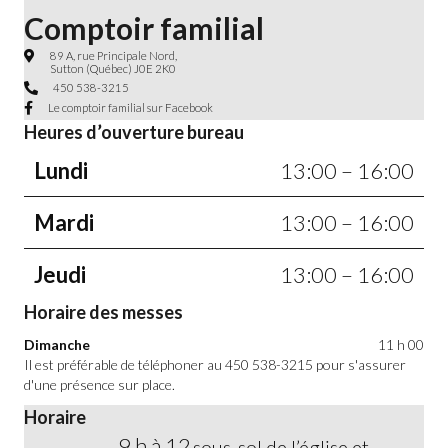
Comptoir familial
89 A, rue Principale Nord, Sutton, QC, J0E 2K0
89 A, rue Principale Nord,
Sutton (Québec) J0E 2K0
450 538-3215
450 538-3215
Le comptoir familial sur Facebook
Heures d’ouverture bureau
Lundi
13:00
–
16:00
Mardi
13:00
–
16:00
Jeudi
13:00
–
16:00
Horaire des messes
Dimanche
11 h 00
Il est préférable de téléphoner au 450 538-3215 pour s'assurer
d'une présence sur place.
Horaire
9 h à 12
sous-sol de l’église et